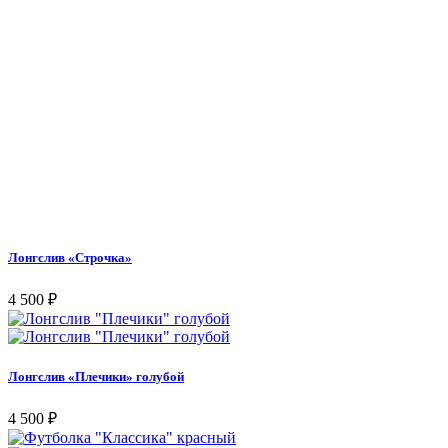
Лонгслив «Строчка»
4 500
₽
Лонгслив «Плечики» голубой
4 500
₽