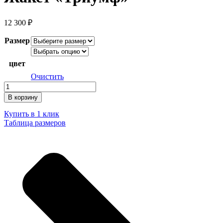
12 300
₽
Размер
цвет
Очистить
Количество
товара
В корзину
Жакет
"Триумф"
Купить в 1 клик
Таблица размеров