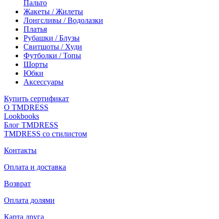
Пальто
Жакеты / Жилеты
Лонгсливы / Водолазки
Платья
Рубашки / Блузы
Свитшоты / Худи
Футболки / Топы
Шорты
Юбки
Аксессуары
Купить сертификат
О TMDRESS
Lookbooks
Блог TMDRESS
TMDRESS со стилистом
Контакты
Оплата и доставка
Возврат
Оплата долями
Карта друга