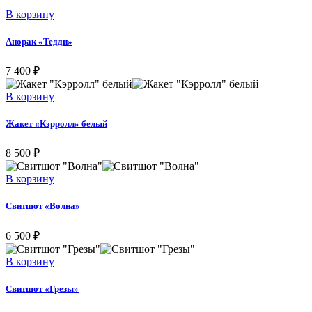
Этот
В корзину
товар
имеет
Анорак «Тедди»
несколько
вариаций.
7 400
₽
Опции
можно
Этот
В корзину
выбрать
товар
на
имеет
Жакет «Кэрролл» белый
странице
несколько
товара.
вариаций.
8 500
₽
Опции
можно
Этот
В корзину
выбрать
товар
на
имеет
Свитшот «Волна»
странице
несколько
товара.
вариаций.
6 500
₽
Опции
можно
Этот
В корзину
выбрать
товар
на
имеет
Свитшот «Грезы»
странице
несколько
товара.
вариаций.