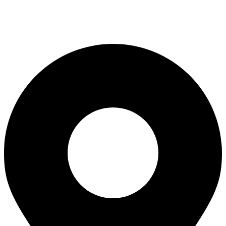
выбрать
на
странице
товара.