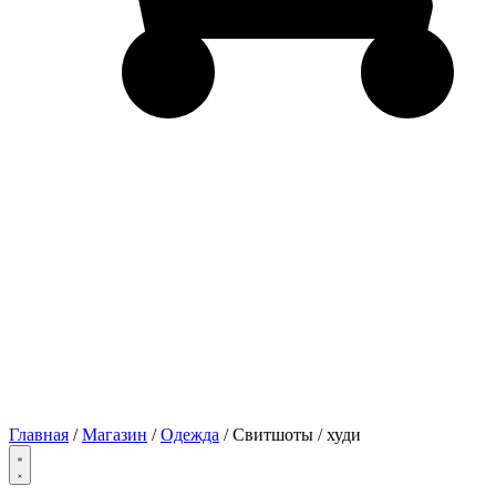
Главная
/
Магазин
/
Одежда
/ Свитшоты / худи