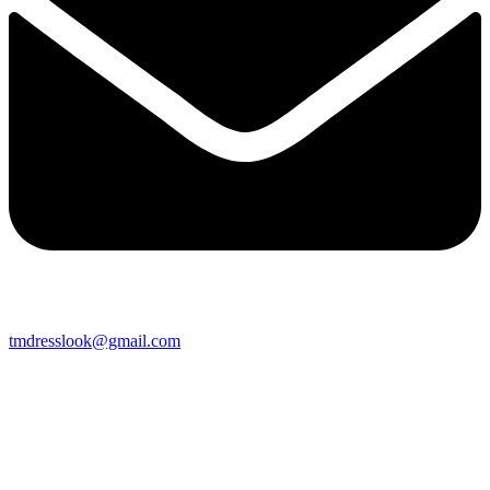
tmdresslook@gmail.com