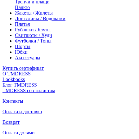
Тренчи и плащи
Пальто
Жакеты / Жилеты
Лонгсливы / Водолазки
Платья
Рубашки / Блузы
Свитшоты / Худи
Футболки / Топы
Шорты
Юбки
Аксессуары
Купить сертификат
О TMDRESS
Lookbooks
Блог TMDRESS
TMDRESS со стилистом
Контакты
Оплата и доставка
Возврат
Оплата долями