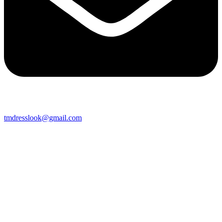
tmdresslook@gmail.com