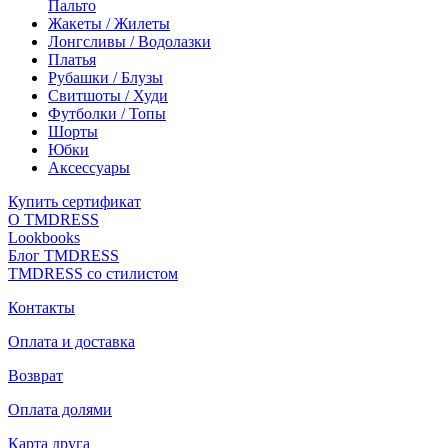
Пальто
Жакеты / Жилеты
Лонгсливы / Водолазки
Платья
Рубашки / Блузы
Свитшоты / Худи
Футболки / Топы
Шорты
Юбки
Аксессуары
Купить сертификат
О TMDRESS
Lookbooks
Блог TMDRESS
TMDRESS со стилистом
Контакты
Оплата и доставка
Возврат
Оплата долями
Карта друга