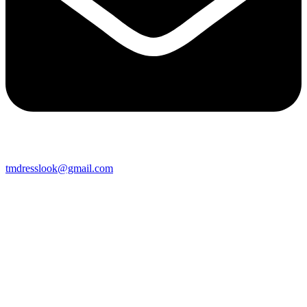
tmdresslook@gmail.com