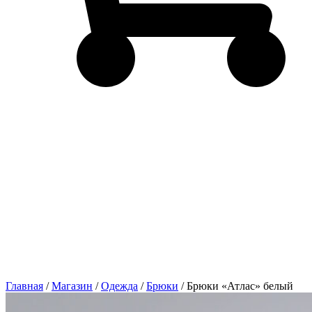
Главная
/
Магазин
/
Одежда
/
Брюки
/ Брюки «Атлас» белый